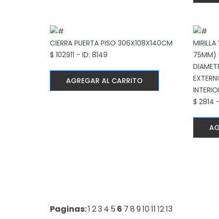
CIERRA PUERTA PISO 306X108X140CM
MIRILLA
$ 102911 - ID: 8149
75MM) 
DIAMET
EXTERN
AGREGAR AL CARRITO
INTERIO
$ 2814 -
AG
Paginas:
1
2
3
4
5
6
7
8
9
10
11
12
13