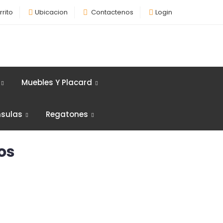
rrito
Ubicacion
Contactenos
Login
Muebles Y Placard
nsulas
Regatones
os