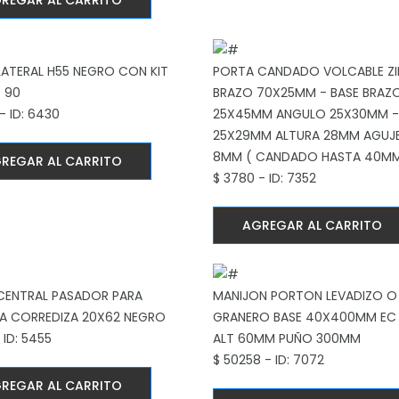
REGAR AL CARRITO
LATERAL H55 NEGRO
CON KIT
PORTA CANDADO VOLCABLE Z
 90
BRAZO 70X25MM - BASE BRAZ
- ID: 6430
25X45MM ANGULO 25X30MM -
25X29MM ALTURA 28MM AGUJ
8MM ( CANDADO HASTA 40M
REGAR AL CARRITO
$ 3780 - ID: 7352
AGREGAR AL CARRITO
 CENTRAL PASADOR PARA
MANIJON PORTON LEVADIZO O
A CORREDIZA 20X62 NEGRO
GRANERO
BASE 40X400MM EC
- ID: 5455
ALT 60MM PUÑO 300MM
$ 50258 - ID: 7072
REGAR AL CARRITO