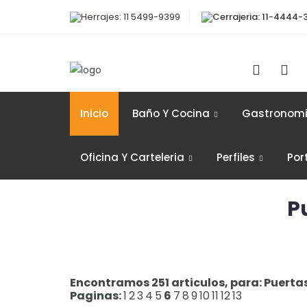
Herrajes: 11 5499-9399
Cerrajeria: 11-4444-
Inicio
Baño Y Cocina
Gastronom
Oficina Y Carteleria
Perfiles
Por
P
Encontramos 251 articulos, para: Puerta
Paginas:
1
2
3
4
5
6
7
8
9
10
11
12
13