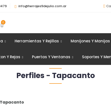
3479
info@herrajes9dejulio.com.ar
Ca
0
ia
Herramientas Y Rejillas
Manijones Y Manijas
ton Y Rejas
Puertas Y Ventanas
Soportes Y Me
Perfiles - Tapacanto
 - Tapacanto